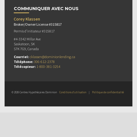
COMMUNIQUER AVEC NOUS
Corey Klassen
Broker/Owner License #315817
Permis d’initiateur #315817
#4-3342 Millar Ave
Saskatoon, SK
S7K 7G9, Canada
Courriel:
cklassen@dominionlending.ca
Téléphone:
306-612-2378
Télécopieur:
1-800-381-3254
© 2026 Centres Hypothécaires Dominion
Conditions d’utilisation
|
Politique de confidentialité